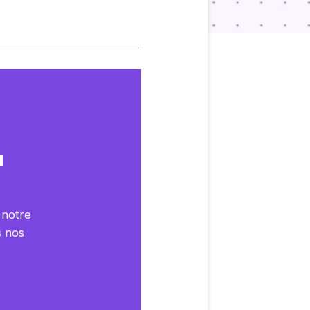
u
 notre
s nos