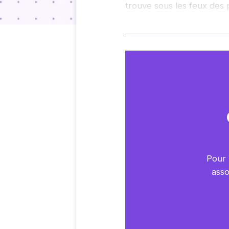
trouve sous les feux des 
Pour 
asso