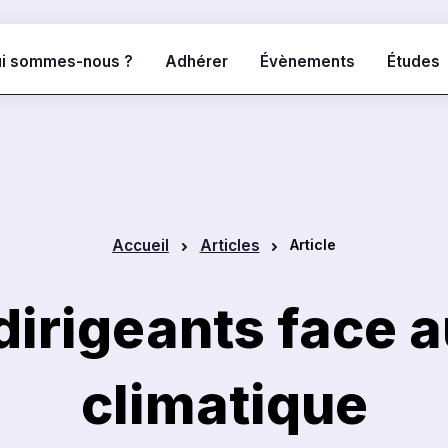
i sommes-nous ?
Adhérer
Évènements
Études
Vidéothèque
Forum
Vidéos de nos derniers
Articles 
évènements
la commu
Accueil
Articles
Article
dirigeants face a
climatique