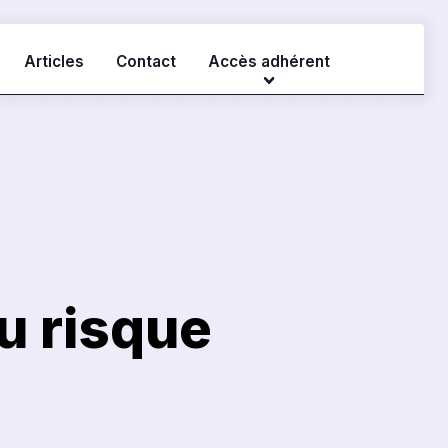
Articles
Contact
Accès adhérent
Se connecter
et questions de
Accéder aux contenus
nauté
réservés aux adhérents
u risque