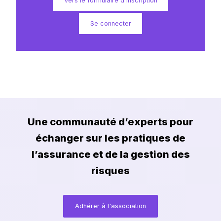
Vers le formulaire d'inscription
Se connecter
Contact
Une communauté d’experts pour
échanger sur les pratiques de
l’assurance et de la gestion des
Vidéothèque
Forum
Vidéos de nos
Articles et
risques
derniers
questions de la
évènements
communauté
Adhérer à l'association