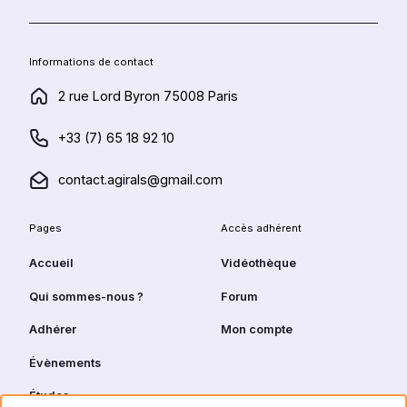
Informations de contact
2 rue Lord Byron 75008 Paris
+33 (7) 65 18 92 10
contact.agirals@gmail.com
Pages
Accès adhérent
Accueil
Vidéothèque
Qui sommes-nous ?
Forum
Se connecter
Adhérer
Mon compte
Accéder aux
contenus réservés
Évènements
aux adhérents
Études